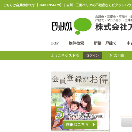
こちらは会員物件です【-R4096954779】｜吉川・三郷エリアの不動産ならピタットハ
TOP
物件検索
新築一戸建て
中
ようこそ
ゲスト
様
吉川市
ログイン