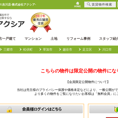
賃貸物件検索
ウス吉川店-株式会社アクシア-
古一戸建て
マンション
土地
リフォーム事例
スタッフ紹
三郷市
松伏町
草加市
越谷市
足立区
川口市
こちらの物件は限定公開の物件にな
【会員限定公開物件について】
当社は売主様のプライバシー保護や価格未定などにより、一般公開がで
より多くの物件をご覧になりたいお客様は「無料会員」に