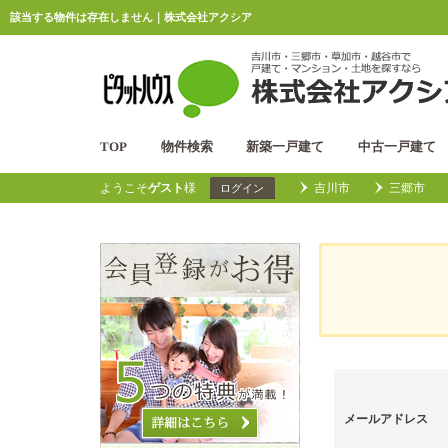
該当する物件は存在しません｜株式会社アクシア
TOP
物件検索
新築一戸建て
中古一戸建て
ようこそ
ゲスト
様
吉川市
三郷市
ログイン
メールアドレス