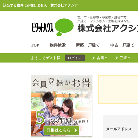
該当する物件は存在しません｜株式会社アクシア
TOP
物件検索
新築一戸建て
中古一戸建て
ようこそ
ゲスト
様
吉川市
三郷市
ログイン
メールアドレス