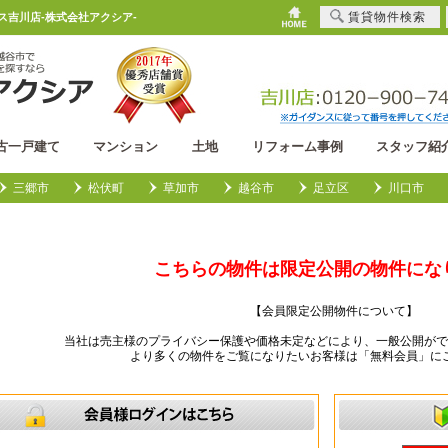
賃貸物件検索
ウス吉川店-株式会社アクシア-
古一戸建て
マンション
土地
リフォーム事例
スタッフ紹
三郷市
松伏町
草加市
越谷市
足立区
川口市
こちらの物件は限定公開の物件にな
【会員限定公開物件について】
当社は売主様のプライバシー保護や価格未定などにより、一般公開がで
より多くの物件をご覧になりたいお客様は「無料会員」に