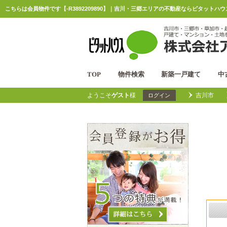
こちらは会員物件です【-R3892209890】｜吉川・三郷エリアの不動産ならピタットハ
TOP
物件検索
新築一戸建て
中
ようこそ
ゲスト
様
吉川市
ログイン