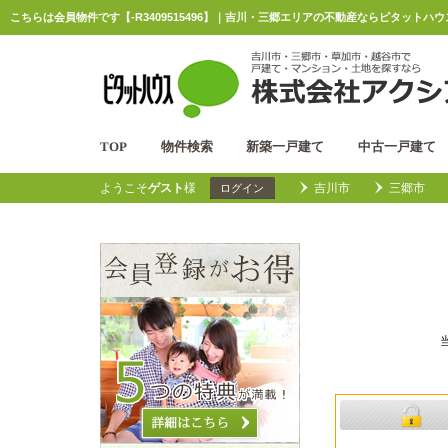
こちらは会員物件です【-R3409515496】｜吉川・三郷エリアの不動産ならピタットハ
TOP
物件検索
新築一戸建て
中古一戸建て
ようこそ
ゲスト
様
吉川市
三郷市
ログイン