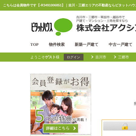
こちらは会員物件です【-R3491006851】｜吉川・三郷エリアの不動産ならピタットハ
TOP
物件検索
新築一戸建て
中古一戸建て
ようこそ
ゲスト
様
吉川市
三郷市
ログイン