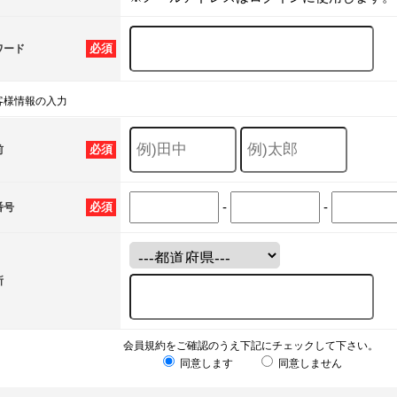
必須
ワード
客様情報の入力
必須
前
-
-
必須
番号
所
会員規約をご確認のうえ下記にチェックして下さい。
同意します
同意しません