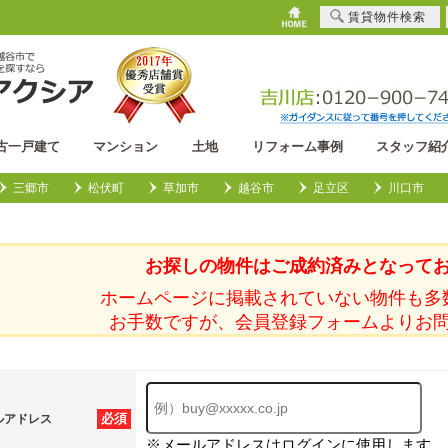
賃貸物件検索
古一戸建て
マンション
土地
リフォーム事例
スタッフ紹
三郷市
松伏町
草加市
越谷市
足立区
川口市
お探しの物件はご成約済みとなって
ホームページに掲載されていない物件も多
お手数ですが、会員登録フォームよりお
必須
ルアドレス
※メールアドレスはログインに使用します。