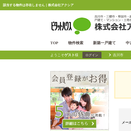
該当する物件は存在しません｜株式会社アクシア
TOP
物件検索
新築一戸建て
中
ようこそ
ゲスト
様
吉川市
ログイン
メー