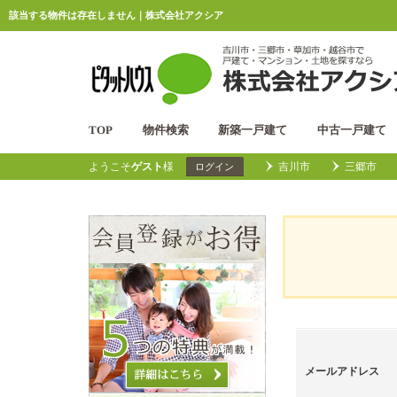
該当する物件は存在しません｜株式会社アクシア
TOP
物件検索
新築一戸建て
中古一戸建て
ようこそ
ゲスト
様
吉川市
三郷市
ログイン
メールアドレス