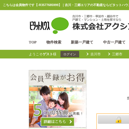
こちらは会員物件です【-R3577685999】｜吉川・三郷エリアの不動産ならピタットハ
TOP
物件検索
新築一戸建て
中古一戸建て
ようこそ
ゲスト
様
吉川市
三郷市
ログイン