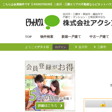
こちらは会員物件です【-R3302759199】｜吉川・三郷エリアの不動産ならピタットハ
TOP
物件検索
新築一戸建て
中古一戸建て
ようこそ
ゲスト
様
吉川市
三郷市
ログイン