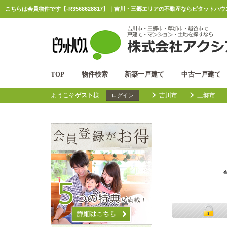
こちらは会員物件です【-R3568628817】｜吉川・三郷エリアの不動産ならピタットハ
TOP
物件検索
新築一戸建て
中古一戸建て
ようこそ
ゲスト
様
吉川市
三郷市
ログイン