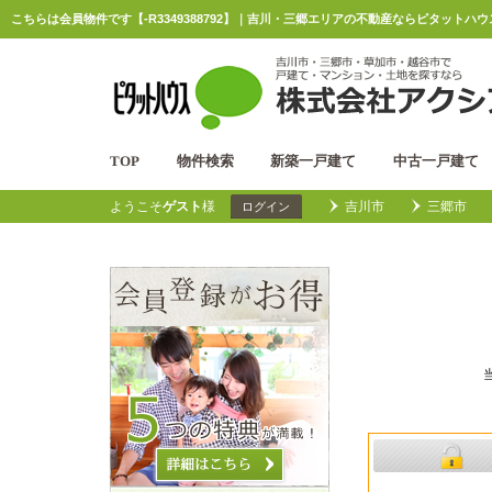
こちらは会員物件です【-R3349388792】｜吉川・三郷エリアの不動産ならピタットハ
TOP
物件検索
新築一戸建て
中古一戸建て
ようこそ
ゲスト
様
吉川市
三郷市
ログイン