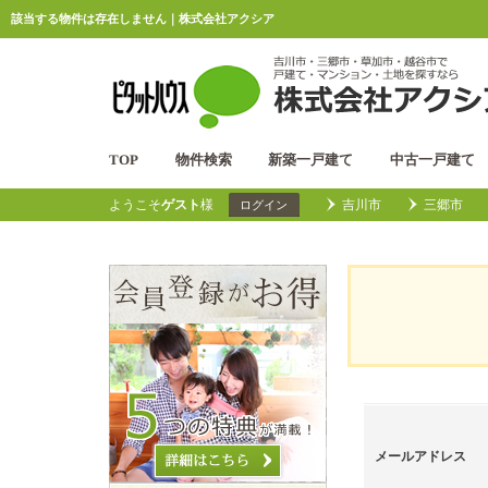
該当する物件は存在しません｜株式会社アクシア
TOP
物件検索
新築一戸建て
中古一戸建て
ようこそ
ゲスト
様
吉川市
三郷市
ログイン
メールアドレス