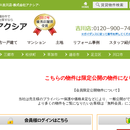
賃貸物件検索
ウス吉川店-株式会社アクシア-
古一戸建て
マンション
土地
リフォーム事例
スタッフ紹
三郷市
松伏町
草加市
越谷市
足立区
川口市
こちらの物件は限定公開の物件にな
【会員限定公開物件について】
当社は売主様のプライバシー保護や価格未定などにより、一般公開がで
より多くの物件をご覧になりたいお客様は「無料会員」に