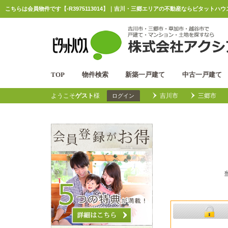
こちらは会員物件です【-R3975113014】｜吉川・三郷エリアの不動産ならピタットハウ
TOP
物件検索
新築一戸建て
中古一戸建て
ようこそ
ゲスト
様
吉川市
三郷市
ログイン