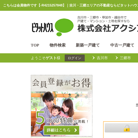
こちらは会員物件です【-R4215257848】｜吉川・三郷エリアの不動産ならピタットハ
TOP
物件検索
新築一戸建て
中古一戸建て
ようこそ
ゲスト
様
吉川市
三郷市
ログイン