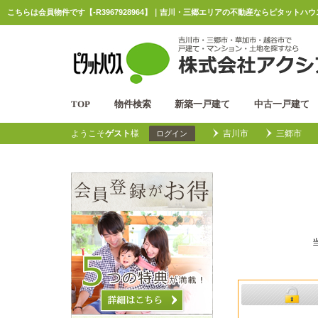
こちらは会員物件です【-R3967928964】｜吉川・三郷エリアの不動産ならピタットハ
TOP
物件検索
新築一戸建て
中古一戸建て
ようこそ
ゲスト
様
吉川市
三郷市
ログイン