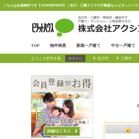
こちらは会員物件です【-R3449970879】｜吉川・三郷エリアの不動産ならピタットハ
TOP
物件検索
新築一戸建て
中古一戸建て
ようこそ
ゲスト
様
吉川市
三郷市
ログイン