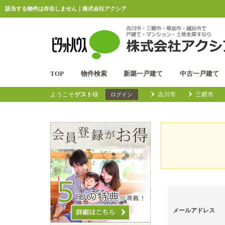
該当する物件は存在しません｜株式会社アクシア
TOP
物件検索
新築一戸建て
中古一戸建て
ようこそ
ゲスト
様
吉川市
三郷市
ログイン
メールアドレス