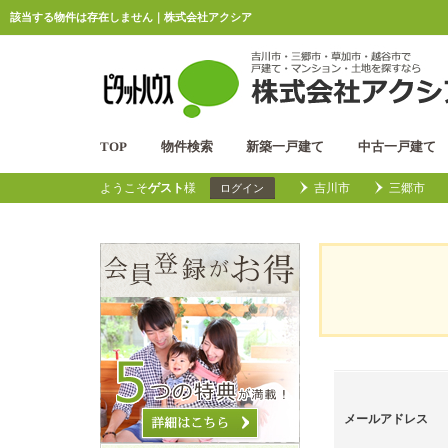
該当する物件は存在しません｜株式会社アクシア
TOP
物件検索
新築一戸建て
中古一戸建て
ようこそ
ゲスト
様
吉川市
三郷市
ログイン
メールアドレス