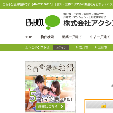
こちらは会員物件です【-R4072136910】｜吉川・三郷エリアの不動産ならピタットハ
TOP
物件検索
新築一戸建て
中古一戸建て
ようこそ
ゲスト
様
吉川市
三郷市
ログイン