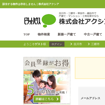
該当する物件は存在しません｜株式会社アクシア
TOP
物件検索
新築一戸建て
中古一戸建て
ようこそ
ゲスト
様
吉川市
三郷市
ログイン
メールアドレス