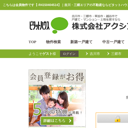
こちらは会員物件です【-R4150404514】｜吉川・三郷エリアの不動産ならピタットハ
TOP
物件検索
新築一戸建て
中古一戸建て
ようこそ
ゲスト
様
吉川市
三郷市
ログイン