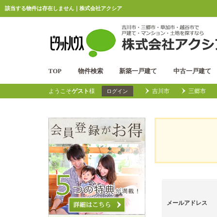
該当する物件は存在しません｜株式会社アクシア
TOP
物件検索
新築一戸建て
中古一戸建て
ようこそ
ゲスト
様
吉川市
三郷市
ログイン
メールアドレス