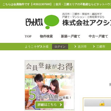
こちらは会員物件です【-R3511307500】｜吉川・三郷エリアの不動産ならピタットハウ
TOP
物件検索
新築一戸建て
中古一戸建て
ようこそ
ゲスト
様
吉川市
三郷市
ログイン