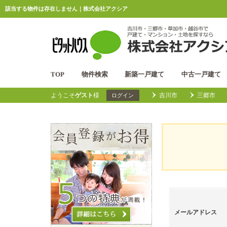
該当する物件は存在しません｜株式会社アクシア
TOP
物件検索
新築一戸建て
中古一戸建て
ようこそ
ゲスト
様
吉川市
三郷市
ログイン
メールアドレス