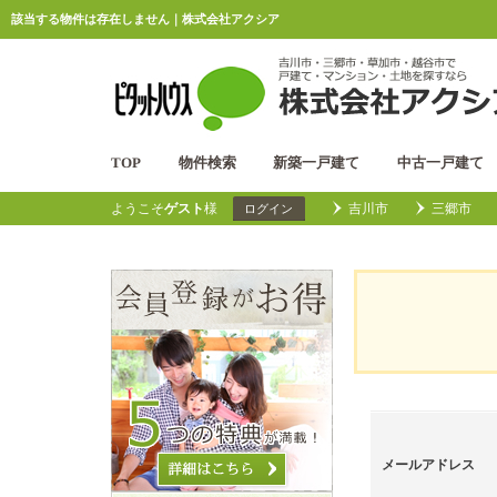
該当する物件は存在しません｜株式会社アクシア
TOP
物件検索
新築一戸建て
中古一戸建て
ようこそ
ゲスト
様
吉川市
三郷市
ログイン
メールアドレス