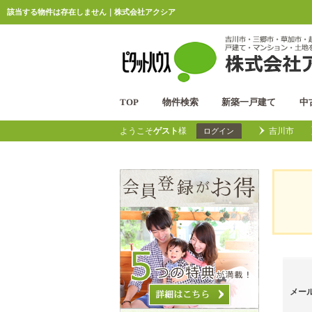
該当する物件は存在しません｜株式会社アクシア
TOP
物件検索
新築一戸建て
中
ようこそ
ゲスト
様
吉川市
ログイン
メー