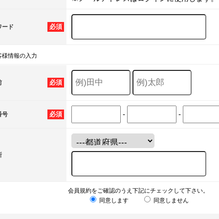
必須
ワード
客様情報の入力
必須
前
-
-
必須
番号
所
会員規約をご確認のうえ下記にチェックして下さい。
同意します
同意しません