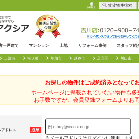
賃貸物件検索
古一戸建て
マンション
土地
リフォーム事例
スタッフ紹
三郷市
松伏町
草加市
越谷市
足立区
川口市
お探しの物件はご成約済みとなって
ホームページに掲載されていない物件も多
お手数ですが、会員登録フォームよりお
必須
ルアドレス
※メールアドレスはログインに使用します。