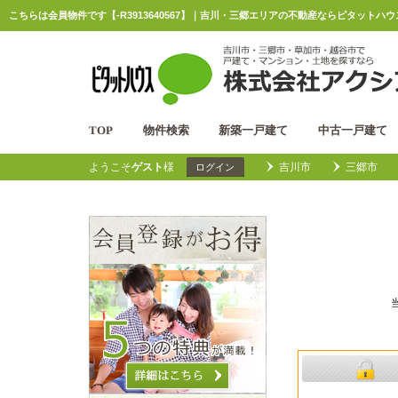
こちらは会員物件です【-R3913640567】｜吉川・三郷エリアの不動産ならピタットハ
TOP
物件検索
新築一戸建て
中古一戸建て
ようこそ
ゲスト
様
吉川市
三郷市
ログイン