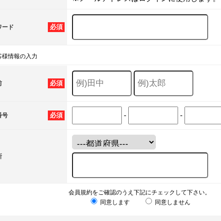
必須
ワード
客様情報の入力
必須
前
-
-
必須
番号
所
会員規約をご確認のうえ下記にチェックして下さい。
同意します
同意しません