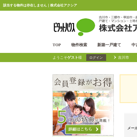
該当する物件は存在しません｜株式会社アクシア
TOP
物件検索
新築一戸建て
中
ようこそ
ゲスト
様
吉川市
ログイン
メー