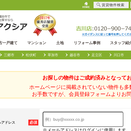
賃貸物件検索
古一戸建て
マンション
土地
リフォーム事例
スタッフ紹
三郷市
松伏町
草加市
越谷市
足立区
川口市
お探しの物件はご成約済みとなって
ホームページに掲載されていない物件も多
お手数ですが、会員登録フォームよりお
必須
ルアドレス
※メールアドレスはログインに使用します。