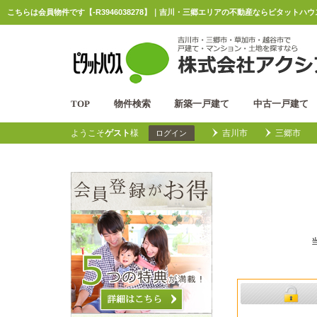
こちらは会員物件です【-R3946038278】｜吉川・三郷エリアの不動産ならピタットハ
TOP
物件検索
新築一戸建て
中古一戸建て
ようこそ
ゲスト
様
吉川市
三郷市
ログイン