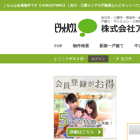
こちらは会員物件です【-R3811579891】｜吉川・三郷エリアの不動産ならピタットハウ
TOP
物件検索
新築一戸建て
中
ようこそ
ゲスト
様
吉川市
ログイン