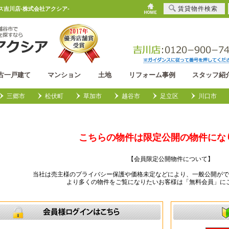
賃貸物件検索
ス吉川店-株式会社アクシア-
古一戸建て
マンション
土地
リフォーム事例
スタッフ紹
三郷市
松伏町
草加市
越谷市
足立区
川口市
こちらの物件は限定公開の物件にな
【会員限定公開物件について】
当社は売主様のプライバシー保護や価格未定などにより、一般公開がで
より多くの物件をご覧になりたいお客様は「無料会員」に