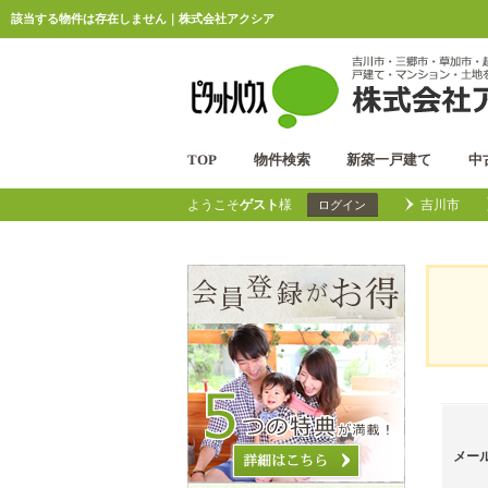
該当する物件は存在しません｜株式会社アクシア
TOP
物件検索
新築一戸建て
中
ようこそ
ゲスト
様
吉川市
ログイン
メー