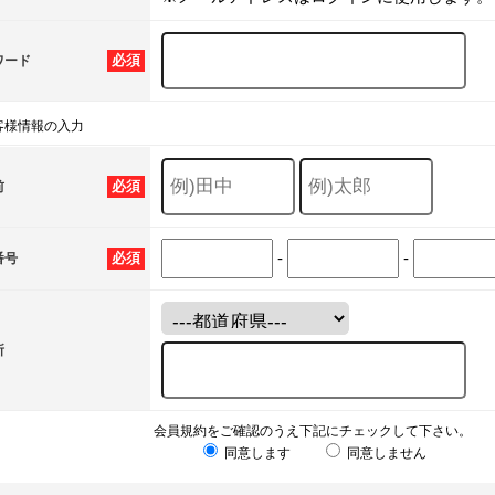
必須
ワード
客様情報の入力
必須
前
-
-
必須
番号
所
会員規約をご確認のうえ下記にチェックして下さい。
同意します
同意しません