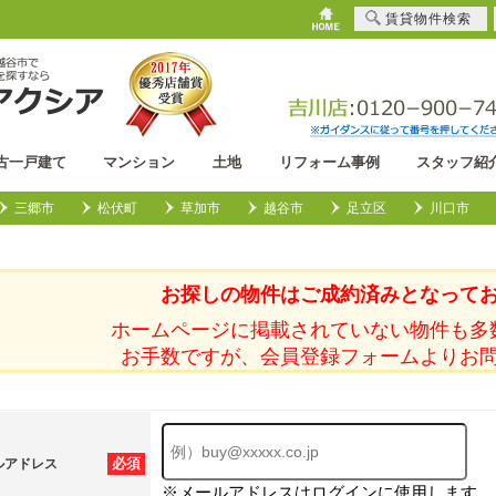
賃貸物件検索
古一戸建て
マンション
土地
リフォーム事例
スタッフ紹
三郷市
松伏町
草加市
越谷市
足立区
川口市
お探しの物件はご成約済みとなって
ホームページに掲載されていない物件も多
お手数ですが、会員登録フォームよりお
必須
ルアドレス
※メールアドレスはログインに使用します。