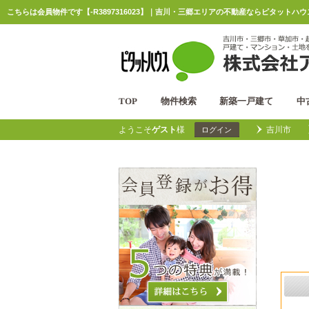
こちらは会員物件です【-R3897316023】｜吉川・三郷エリアの不動産ならピタットハ
TOP
物件検索
新築一戸建て
中
ようこそ
ゲスト
様
吉川市
ログイン