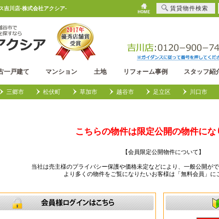
賃貸物件検索
ウス吉川店-株式会社アクシア-
古一戸建て
マンション
土地
リフォーム事例
スタッフ紹
三郷市
松伏町
草加市
越谷市
足立区
川口市
こちらの物件は限定公開の物件にな
【会員限定公開物件について】
当社は売主様のプライバシー保護や価格未定などにより、一般公開がで
より多くの物件をご覧になりたいお客様は「無料会員」に