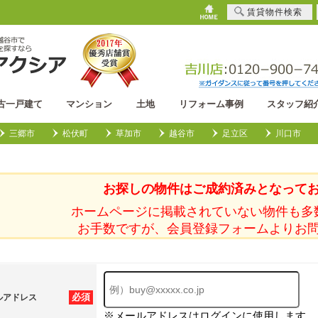
賃貸物件検索
古一戸建て
マンション
土地
リフォーム事例
スタッフ紹
三郷市
松伏町
草加市
越谷市
足立区
川口市
お探しの物件はご成約済みとなって
ホームページに掲載されていない物件も多
お手数ですが、会員登録フォームよりお
必須
ルアドレス
※メールアドレスはログインに使用します。