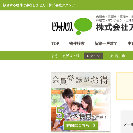
該当する物件は存在しません｜株式会社アクシア
TOP
物件検索
新築一戸建て
中
ようこそ
ゲスト
様
吉川市
ログイン
メー