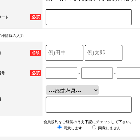
必須
ワード
客様情報の入力
必須
前
-
-
必須
番号
所
会員規約をご確認のうえ下記にチェックして下さい。
同意します
同意しません