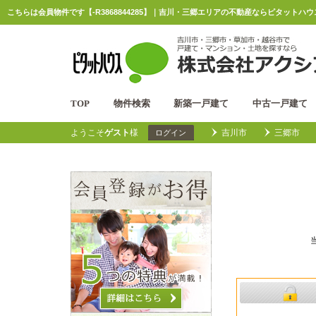
こちらは会員物件です【-R3868844285】｜吉川・三郷エリアの不動産ならピタットハ
TOP
物件検索
新築一戸建て
中古一戸建て
ようこそ
ゲスト
様
吉川市
三郷市
ログイン