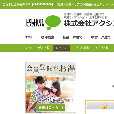
こちらは会員物件です【-R4043495036】｜吉川・三郷エリアの不動産ならピタットハ
TOP
物件検索
新築一戸建て
中古一戸建て
ようこそ
ゲスト
様
吉川市
三郷市
ログイン