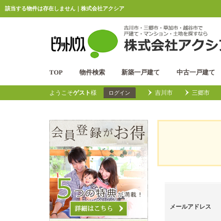
該当する物件は存在しません｜株式会社アクシア
TOP
物件検索
新築一戸建て
中古一戸建て
ようこそ
ゲスト
様
吉川市
三郷市
ログイン
メールアドレス