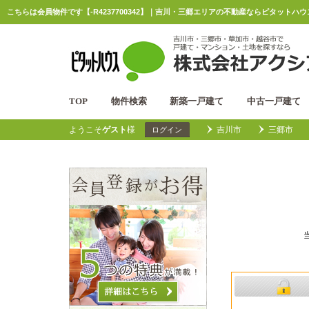
こちらは会員物件です【-R4237700342】｜吉川・三郷エリアの不動産ならピタットハ
TOP
物件検索
新築一戸建て
中古一戸建て
ようこそ
ゲスト
様
吉川市
三郷市
ログイン