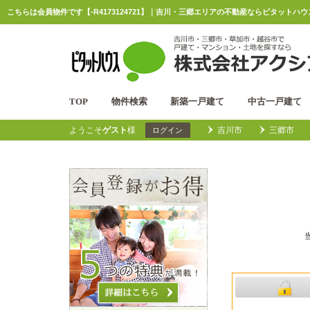
こちらは会員物件です【-R4173124721】｜吉川・三郷エリアの不動産ならピタットハ
TOP
物件検索
新築一戸建て
中古一戸建て
ようこそ
ゲスト
様
吉川市
三郷市
ログイン