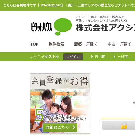
こちらは会員物件です【-R3491621643】｜吉川・三郷エリアの不動産ならピタットハ
TOP
物件検索
新築一戸建て
中古一戸建て
ようこそ
ゲスト
様
吉川市
三郷市
ログイン