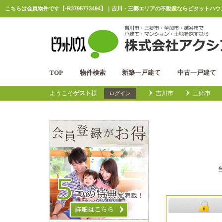
こちらは会員物件です【-R3795773494】｜吉川・三郷エリアの不動産ならピタットハ
TOP
物件検索
新築一戸建て
中古一戸建て
ようこそ
ゲスト
様
吉川市
三郷市
ログイン