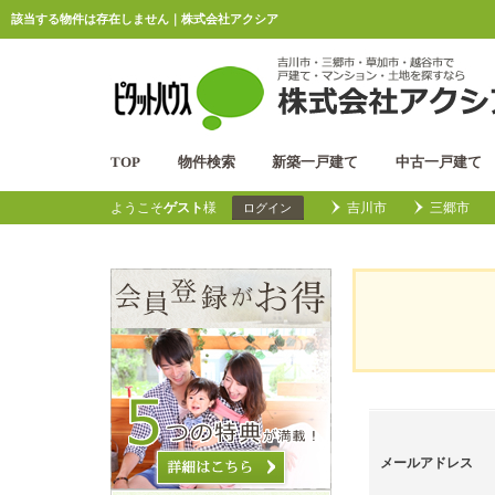
該当する物件は存在しません｜株式会社アクシア
TOP
物件検索
新築一戸建て
中古一戸建て
ようこそ
ゲスト
様
吉川市
三郷市
ログイン
メールアドレス