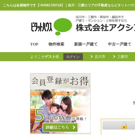
こちらは会員物件です【-R4081720718】｜吉川・三郷エリアの不動産ならピタットハ
TOP
物件検索
新築一戸建て
中古一戸建て
ようこそ
ゲスト
様
吉川市
三郷市
ログイン