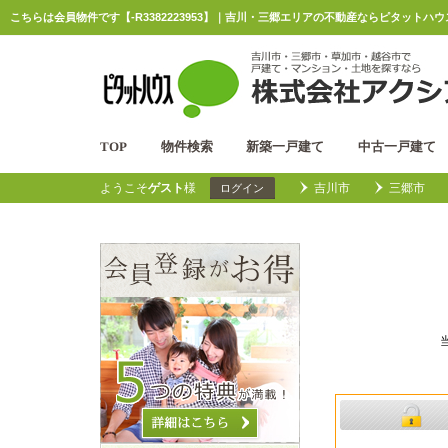
こちらは会員物件です【-R3382223953】｜吉川・三郷エリアの不動産ならピタットハ
TOP
物件検索
新築一戸建て
中古一戸建て
ようこそ
ゲスト
様
吉川市
三郷市
ログイン