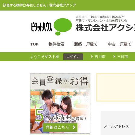
該当する物件は存在しません｜株式会社アクシア
TOP
物件検索
新築一戸建て
中古一戸建て
ようこそ
ゲスト
様
吉川市
三郷市
ログイン
メールアドレス