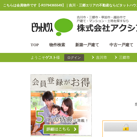
こちらは会員物件です【-R3794365549】｜吉川・三郷エリアの不動産ならピタットハ
TOP
物件検索
新築一戸建て
中古一戸建て
ようこそ
ゲスト
様
吉川市
三郷市
ログイン