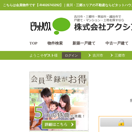
こちらは会員物件です【-R4026743292】｜吉川・三郷エリアの不動産ならピタットハ
TOP
物件検索
新築一戸建て
中古一戸建て
ようこそ
ゲスト
様
吉川市
三郷市
ログイン