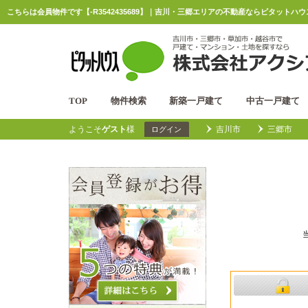
こちらは会員物件です【-R3542435689】｜吉川・三郷エリアの不動産ならピタットハ
TOP
物件検索
新築一戸建て
中古一戸建て
ようこそ
ゲスト
様
吉川市
三郷市
ログイン