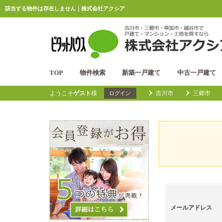
該当する物件は存在しません｜株式会社アクシア
TOP
物件検索
新築一戸建て
中古一戸建て
ようこそ
ゲスト
様
吉川市
三郷市
ログイン
メールアドレス